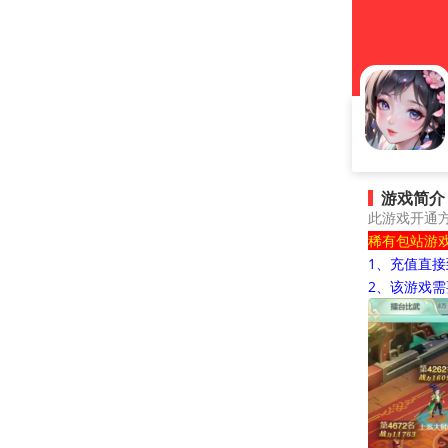
游戏简介
此游戏开通
稀有包站游
1、充值直
2、该游戏需